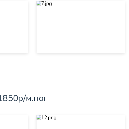
1850р/м.пог