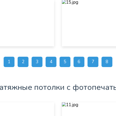
1
2
3
4
5
6
7
8
атяжные потолки с фотопечат