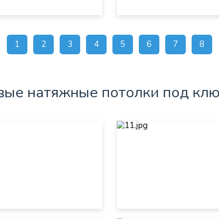
1
2
3
4
5
6
7
8
ые натяжные потолки под клю