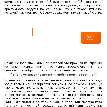
комнатах натяжные потолки? Экологично ли это? Безопасно ли?
Натяжные потолки вошли в нашу жизнь давно, но споры об их
практичности ведутся по сей день. Что же такое натяжной
потолок? Как крепится? Об этом расскажем ниже в нашей статье.
|
НЕ РЕКОМЕНДУЕТСЯ
ВЫПОЛНЯТЬ
УСТАНОВКУ
Заказать
замер
САМОСТОЯТЕЛЬНО!
бесплатно
Монтаж натяжного потолка требует
особых навыков и инструментов.
Начнём с того, что натяжной потолок-это прочная конструкция
из алюминиевых или пластиковых профилей, на него
натягивается выбранное клиентом из каталога полотно.
Почему устанавливают натяжной потолок в гостиной?
Гостиная-это основное помещение в доме или квартире, куда
зовут гостей или собирается вся семья по вечерам. Гостиную
также часто используют как столовую или комнату, где
устраивают просмотр кинофильмов. Так как чаще всего в
современных квартирах площадь гостиных большая, она
становится многофункциональной комнатой. А с помощью
натяжного потолка зрительно можно увеличить пространство.
Потолок в гостиной создает целостный вид, зрительно