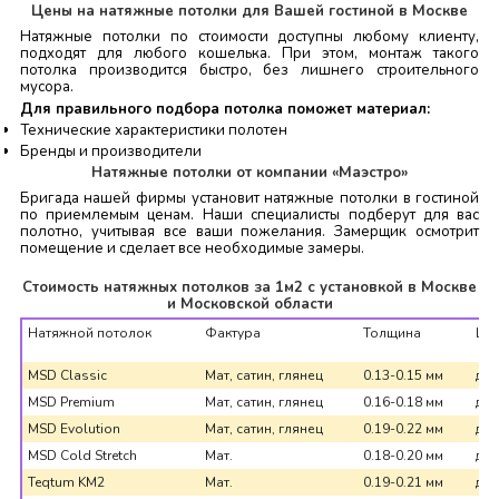
Цены на натяжные потолки для Вашей гостиной в Москве
Натяжные потолки по стоимости доступны любому клиенту,
подходят для любого кошелька. При этом, монтаж такого
потолка производится быстро, без лишнего строительного
мусора.
Для правильного подбора потолка поможет материал:
Технические характеристики полотен
Бренды и производители
Натяжные потолки от компании «Маэстро»
Бригада нашей фирмы установит натяжные потолки в гостиной
по приемлемым ценам. Наши специалисты подберут для вас
полотно, учитывая все ваши пожелания. Замерщик осмотрит
помещение и сделает все необходимые замеры.
Стоимость натяжных потолков за 1м2 с установкой в Москве
и Московской области
Натяжной потолок
Фактура
Толщина
Ши
MSD Classic
Мат, сатин, глянец
0.13-0.15 мм
до 
MSD Premium
Мат, сатин, глянец
0.16-0.18 мм
до 
MSD Evolution
Мат, сатин, глянец
0.19-0.22 мм
до 
MSD Cold Stretch
Мат.
0.18-0.20 мм
до 
Teqtum KM2
Мат.
0.19-0.21 мм
до 