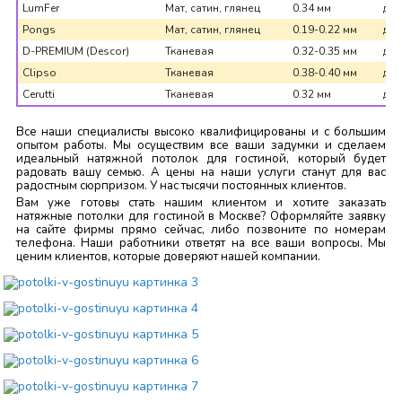
LumFer
Мат, сатин, глянец
0.34 мм
до 
Pongs
Мат, сатин, глянец
0.19-0.22 мм
до 
D-PREMIUM (Descor)
Тканевая
0.32-0.35 мм
до 
Clipso
Тканевая
0.38-0.40 мм
до 
Cerutti
Тканевая
0.32 мм
до 
Все наши специалисты высоко квалифицированы и с большим
опытом работы. Мы осуществим все ваши задумки и сделаем
идеальный натяжной потолок для гостиной, который будет
радовать вашу семью. А цены на наши услуги станут для вас
радостным сюрпризом. У нас тысячи постоянных клиентов.
Вам уже готовы стать нашим клиентом и хотите заказать
натяжные потолки для гостиной в Москве? Оформляйте заявку
на сайте фирмы прямо сейчас, либо позвоните по номерам
телефона. Наши работники ответят на все ваши вопросы. Мы
ценим клиентов, которые доверяют нашей компании.