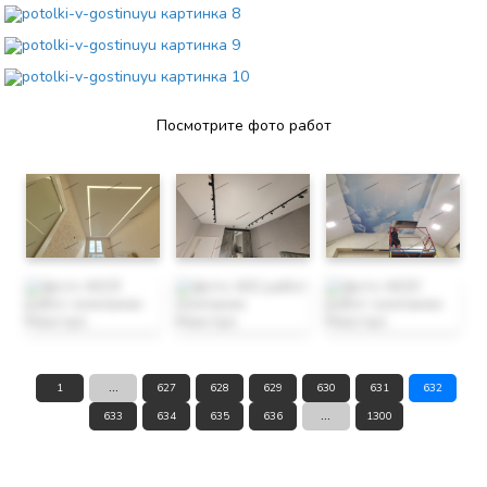
Посмотрите фото работ
1
...
627
628
629
630
631
632
633
634
635
636
...
1300