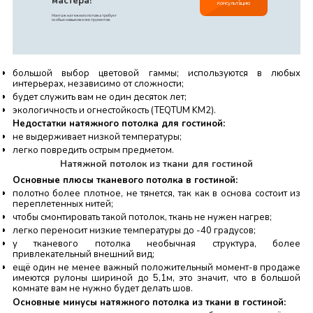
мастера!
консультацию
Монтаж натяжного потолка требует
особых навыков и инструментов.
большой выбор цветовой гаммы; используются в любых
интерьерах, независимо от сложности;
будет служить вам не один десяток лет;
экологичность и огнестойкость (TEQTUM KM2).
Недостатки натяжного потолка для гостиной:
не выдерживает низкой температуры;
легко повредить острым предметом.
Натяжной потолок из ткани для гостиной
Основные плюсы тканевого потолка в гостиной:
полотно более плотное, не тянется, так как в основа состоит из
переплетенных нитей;
чтобы смонтировать такой потолок, ткань не нужен нагрев;
легко переносит низкие температуры до -40 градусов;
у тканевого потолка необычная структура, более
привлекательный внешний вид;
ещё один не менее важный положительный момент-в продаже
имеются рулоны шириной до 5,1м, это значит, что в большой
комнате вам не нужно будет делать шов.
Основные минусы натяжного потолка из ткани в гостиной: