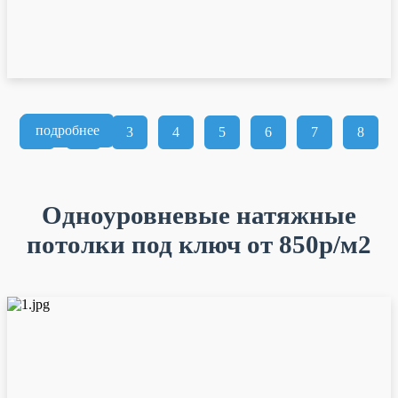
подробнее
1
2
3
4
5
6
7
8
Одноуровневые натяжные
потолки под ключ от 850р/м2