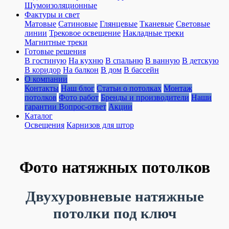
Шумоизоляционные
Фактуры и свет
Матовые
Сатиновые
Глянцевые
Тканевые
Световые
линии
Трековое освещение
Накладные треки
Магнитные треки
Готовые решения
В гостиную
На кухню
В спальню
В ванную
В детскую
В коридор
На балкон
В дом
В бассейн
О компании
Контакты
Наш блог
Статьи о потолках
Монтаж
потолков
Фото работ
Бренды и производители
Наши
гарантии
Вопрос-ответ
Акции
Каталог
Освещения
Карнизов для штор
Фото натяжных потолков
Двухуровневые натяжные
потолки под ключ