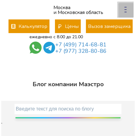
x
×
–
Москва
Отправьте заявку
–
–
и Московская область
менеджер свяжется с Вами
*
Калькулятор
Цены
Вызов замерщика
ежедневно с 8.00 до 21.00
+7 (499) 714-68-81
*
+7 (977) 328-80-86
*
Даю согласие на обработку
персональных данных
Блог компании Маэстро
политика конфиденциальности
.