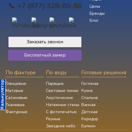
📞 +7 (977) 328-80-86
Цены
Бренды
Блог
Заказать звонок
Бесплатный замер
По фактуре
По виду
Готовые решения
алькулятор
Глянцевые
Парящие
Гостиная
Матовые
Световые линии
Кухня
Сатиновые
Акустические
Спальня
Тканевые
Натяжные стены
Ванная
Фактурные
С фотопечатью
Детская
Резные
Коридор
Звездное небо
Балкон