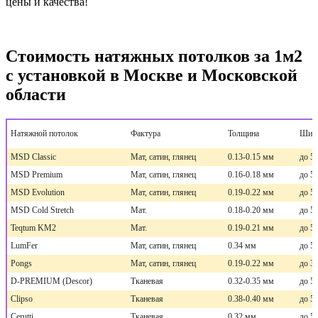
цены и качества!
Стоимость натяжных потолков за 1м2
с установкой в Москве и Московской
области
Натяжной потолок
Фактура
Толщина
Шир
MSD Classic
Мат, сатин, глянец
0.13-0.15 мм
до 5,
MSD Premium
Мат, сатин, глянец
0.16-0.18 мм
до 5,
MSD Evolution
Мат, сатин, глянец
0.19-0.22 мм
до 5,
MSD Cold Stretch
Мат.
0.18-0.20 мм
до 5,
Teqtum KM2
Мат.
0.19-0.21 мм
до 5,
LumFer
Мат, сатин, глянец
0.34 мм
до 5,
Pongs
Мат, сатин, глянец
0.19-0.22 мм
до 3,
D-PREMIUM (Descor)
Тканевая
0.32-0.35 мм
до 5
Clipso
Тканевая
0.38-0.40 мм
до 5
Cerutti
Тканевая
0.32 мм
до 5