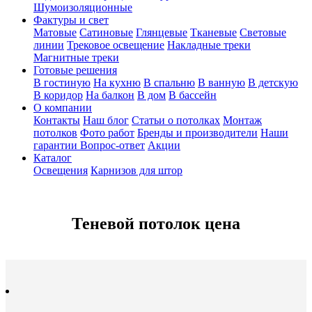
Шумоизоляционные
Фактуры и свет
Матовые
Сатиновые
Глянцевые
Тканевые
Световые
линии
Трековое освещение
Накладные треки
Магнитные треки
Готовые решения
В гостиную
На кухню
В спальню
В ванную
В детскую
В коридор
На балкон
В дом
В бассейн
О компании
Контакты
Наш блог
Статьи о потолках
Монтаж
потолков
Фото работ
Бренды и производители
Наши
гарантии
Вопрос-ответ
Акции
Каталог
Освещения
Карнизов для штор
Теневой потолок цена