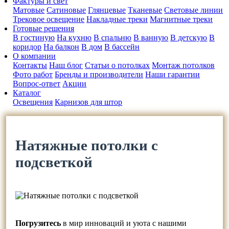
Фактуры и свет
Матовые
Сатиновые
Глянцевые
Тканевые
Световые линии
Трековое освещение
Накладные треки
Магнитные треки
Готовые решения
В гостиную
На кухню
В спальню
В ванную
В детскую
В
коридор
На балкон
В дом
В бассейн
О компании
Контакты
Наш блог
Статьи о потолках
Монтаж потолков
Фото работ
Бренды и производители
Наши гарантии
Вопрос-ответ
Акции
Каталог
Освещения
Карнизов для штор
Натяжные потолки с
подсветкой
Погрузитесь
в мир инноваций и уюта с нашими