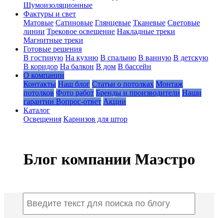
Шумоизоляционные
Фактуры и свет
Матовые
Сатиновые
Глянцевые
Тканевые
Световые
линии
Трековое освещение
Накладные треки
Магнитные треки
Готовые решения
В гостиную
На кухню
В спальню
В ванную
В детскую
В коридор
На балкон
В дом
В бассейн
О компании
Контакты
Наш блог
Статьи о потолках
Монтаж
потолков
Фото работ
Бренды и производители
Наши
гарантии
Вопрос-ответ
Акции
Каталог
Освещения
Карнизов для штор
Блог компании Маэстро