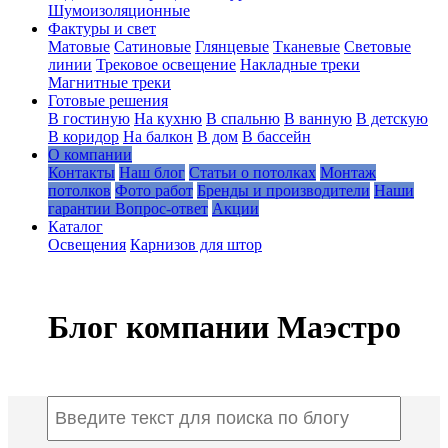
Шумоизоляционные
Фактуры и свет
Матовые
Сатиновые
Глянцевые
Тканевые
Световые
линии
Трековое освещение
Накладные треки
Магнитные треки
Готовые решения
В гостиную
На кухню
В спальню
В ванную
В детскую
В коридор
На балкон
В дом
В бассейн
О компании
Контакты
Наш блог
Статьи о потолках
Монтаж
потолков
Фото работ
Бренды и производители
Наши
гарантии
Вопрос-ответ
Акции
Каталог
Освещения
Карнизов для штор
Блог компании Маэстро