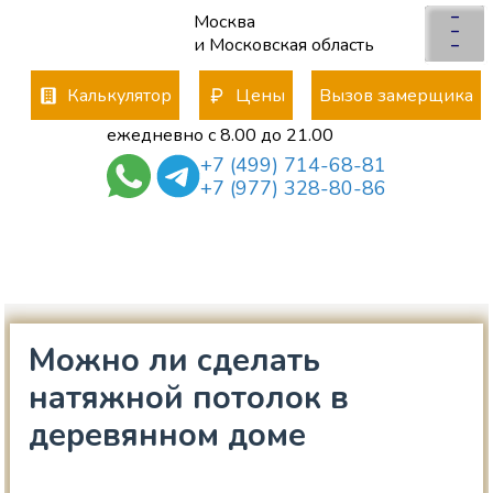
–
Москва
×
x
–
Отправьте заявку
и Московская область
–
менеджер свяжется с Вами
*
Калькулятор
Цены
Вызов замерщика
ежедневно с 8.00 до 21.00
+7 (499) 714-68-81
*
+7 (977) 328-80-86
Даю согласие на
*
обработку
персональных данных
политика конфиденциальности
Можно ли сделать
натяжной потолок в
деревянном доме