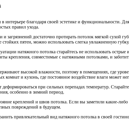
в интерьере благодаря своей эстетике и функциональности. Для
остых правил ухода.
 и загрязнений достаточно протирать потолок мягкой сухой гу
ее стойких пятен, можно использовать слегка увлажненную губку
уатации натяжного потолка старайтесь не использовать острые 
анты крепления, совместимые с натяжными потолками, и заботит
рживают высокой влажности, поэтому в помещениях, где уровен
х комнат и кухонь, где постоянное воздействие влаги может нег
 деформироваться при сильных перепадах температур. Старайт
ения, особенно в зимний период.
ояние креплений и швов потолка. Если вы заметили какие-либо
ьезных повреждений в будущем.
ранить привлекательный вид натяжного потолка в своей гостино