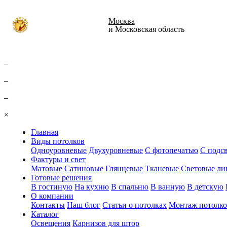
Москва
и Московская область
–
–
–
×
Главная
Виды потолков
Одноуровневые
Двухуровневые
С фотопечатью
С подс
Фактуры и свет
Матовые
Сатиновые
Глянцевые
Тканевые
Световые ли
Готовые решения
В гостиную
На кухню
В спальню
В ванную
В детскую
О компании
Контакты
Наш блог
Статьи о потолках
Монтаж потолко
Каталог
Освещения
Карнизов для штор