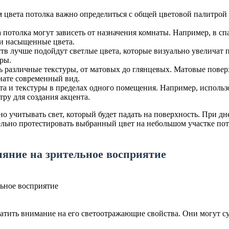
цвета потолка важно определиться с общей цветовой палитрой
 потолка могут зависеть от назначения комнаты. Например, в с
 и насыщенные цвета.
в лучше подойдут светлые цвета, которые визуально увеличат п
ры.
различные текстуры, от матовых до глянцевых. Матовые поверх
нате современный вид.
а и текстуры в пределах одного помещения. Например, использо
тру для создания акцента.
о учитывать свет, который будет падать на поверхность. При дн
ьно протестировать выбранный цвет на небольшом участке потол
яние на зрительное восприятие
атить внимание на его светоотражающие свойства. Они могут с