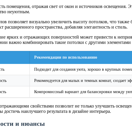
ь помещения, отражая свет от окон и источников освещения. Э
ство неуютным.
ов позволяет визуально увеличить высоту потолков, что также 
кт расширенного пространства, добавляя элегантность и стиль.
ние ярких и отражающих поверхностей может привести к непри
онии важно комбинировать такие потолки с другими элементами 
Рекомендации по использованию
сть
Подходит для создания уюта, хорошо в крупных поме
ость
Рекомендуется для малых и темных комнат, создает э
ость
Компромиссный вариант для балансировки между уют
отражающими свойствами позволит не только улучшить освещен
 достичь наилучшего результата в дизайне интерьера.
ности и нюансы