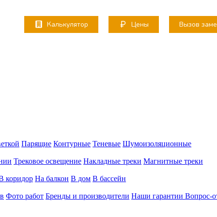
Калькулятор
Цены
Вызов зам
веткой
Парящие
Контурные
Теневые
Шумоизоляционные
нии
Трековое освещение
Накладные треки
Магнитные треки
В коридор
На балкон
В дом
В бассейн
в
Фото работ
Бренды и производители
Наши гарантии
Вопрос-о