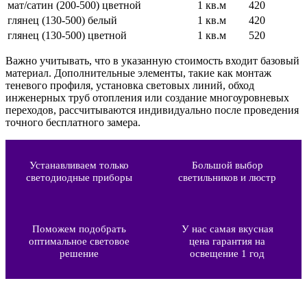
мат/сатин (200-500) цветной
1 кв.м
420
глянец (130-500) белый
1 кв.м
420
глянец (130-500) цветной
1 кв.м
520
Важно учитывать, что в указанную стоимость входит базовый
материал. Дополнительные элементы, такие как монтаж
теневого профиля, установка световых линий, обход
инженерных труб отопления или создание многоуровневых
переходов, рассчитываются индивидуально после проведения
точного бесплатного замера.
Устанавливаем только
Большой выбор
светодиодные приборы
светильников и люстр
Поможем подобрать
У нас самая вкусная
оптимальное световое
цена гарантия на
решение
освещение 1 год