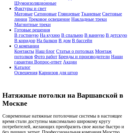
Шумоизоляционные
Фактуры и свет
Матовые
Сатиновые
Глянцевые
Тканевые
Световые
линии
Трековое освещение
Накладные треки
Магнитные треки
Готовые решения
В гостиную
На кухню
В спальню
В ванную
В детскую
В коридор
На балкон
В дом
В бассейн
О компании
Контакты
Наш блог
Статьи о потолках
Монтаж
потолков
Фото работ
Бренды и производители
Наши
гарантии
Вопрос-ответ
Акции
Каталог
Освещения
Карнизов для штор
Натяжные потолки на Варшавской в
Москве
Современные натяжные потолочные системы в настоящее
время стали доступны максимально широкому кругу
потребителей, желающих преобразить свое жилье быстро и
без лишних затрат. Профессиональная компания Маэстро