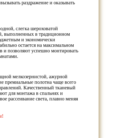
 вызывать раздражение и оказывать
одной, слегка шероховатой
ий, выполненных в традиционном
бюджетным и экономически
табильно остается на максимальном
ов и позволяют успешно монтировать
мнатами.
ящной мелкозернистой, ажурной
ие премиальные полотна чаще всего
аправлений. Качественный тканевый
ают для монтажа в спальнях и
вое рассеивание света, плавно меняя
ы!