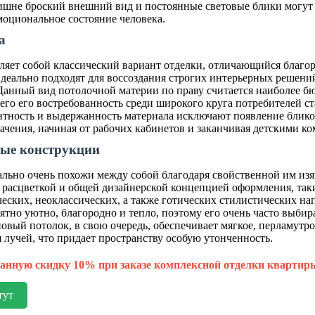
лишне броский внешний вид и постоянные световые блики могут
моциональное состояние человека.
а
ляет собой классический вариант отделки, отличающийся благор
деально подходят для воссоздания строгих интерьерных решен
Данный вид потолочной материи по праву считается наиболее 
его его востребованность среди широкого круга потребителей с
антность и выдержанность материала исключают появление блик
ачения, начиная от рабочих кабинетов и заканчивая детскими ко
вые конструкции
льно очень похожи между собой благодаря свойственной им из
й расцветкой и общей дизайнерской концепцией оформления, так
еских, неоклассических, а также готических стилистических н
ятно уютно, благородно и тепло, поэтому его очень часто выбир
вый потолок, в свою очередь, обеспечивает мягкое, перламутро
я лучей, что придает пространству особую утонченность.
анную скидку 10% при заказе комплексной отделки квартир
тут