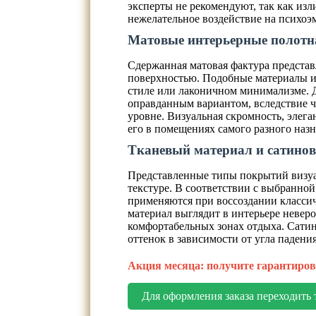
эксперты не рекомендуют, так как из
нежелательное воздействие на психоэ
Матовые интерьерные полотн
Сдержанная матовая фактура представ
поверхностью. Подобные материалы и
стиле или лаконичном минимализме. 
оправданным вариантом, вследствие ч
уровне. Визуальная скромность, элег
его в помещениях самого разного назн
Тканевый материал и сатино
Представленные типы покрытий визуа
текстуре. В соответствии с выбранно
применяются при воссоздании классич
материал выглядит в интерьере неверо
комфортабельных зонах отдыха. Сатино
оттенок в зависимости от угла падени
Акция месяца: получите гарантиров
Для оформления заказа переходить 