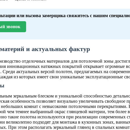
льтации или вызова замерщика свяжитесь с нашим специали
ый звонок
 материй и актуальных фактур
изводство отделочных материалов для потолочной зоны достигл
ния инновационных натяжных покрытий открывает огромные во
. Среди актуальных версий полотен, предлагаемых на современ
каждая из которых имеет свои уникальные эксплуатационные сво
мы
льным зеркальным блеском и уникальной способностью детально
ская особенность позволяет визуально увеличивать свободное пр
небольших комнат с невысокими потолочными перекрытиями. В
орой чем темнее выбранный окрас глянцевой материи, тем более 
нно такие полотна используются при реализации современных с
ни великолепно подходят для монтажа в кухонных зонах, ванных
ых. При этом располагать зеркальный глянец в спальных комна