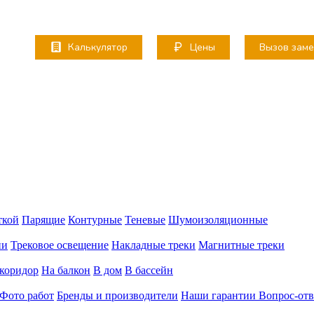
Калькулятор
Цены
Вызов зам
ткой
Парящие
Контурные
Теневые
Шумоизоляционные
ии
Трековое освещение
Накладные треки
Магнитные треки
коридор
На балкон
В дом
В бассейн
Фото работ
Бренды и производители
Наши гарантии
Вопрос-отв