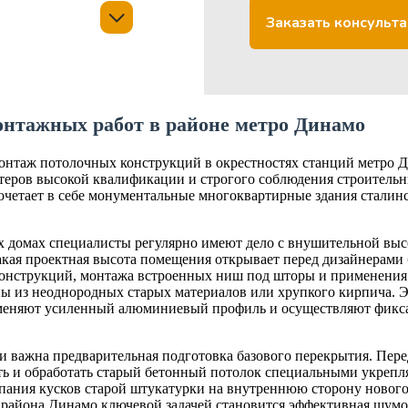
Заказать консульт
нтажных работ в районе метро Динамо
нтаж потолочных конструкций в окрестностях станций метро Д
стеров высокой квалификации и строгого соблюдения строитель
очетает в себе монументальные многоквартирные здания стали
х домах специалисты регулярно имеют дело с внушительной выс
Такая проектная высота помещения открывает перед дизайнерами
онструкций, монтажа встроенных ниш под шторы и применения 
ны из неоднородных старых материалов или хрупкого кирпича. Э
меняют усиленный алюминиевый профиль и осуществляют фикса
ски важна предварительная подготовка базового перекрытия. 
ть и обработать старый бетонный потолок специальными укреп
пания кусков старой штукатурки на внутреннюю сторону нового
 района Динамо ключевой задачей становится эффективная шумо