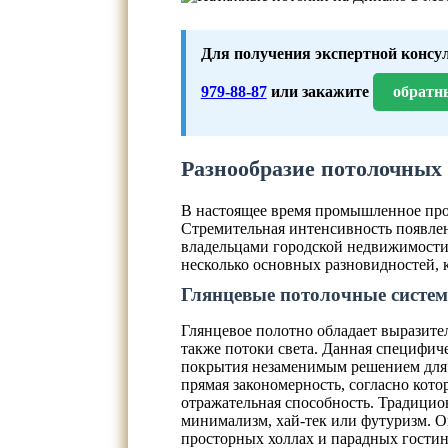
Для получения экспертной консу
979-88-87
или закажите
обратн
Разнообразие потолочных
В настоящее время промышленное про
Стремительная интенсивность появле
владельцами городской недвижимости
несколько основных разновидностей, 
Глянцевые потолочные систе
Глянцевое полотно обладает выразите
также потоки света. Данная специфиче
покрытия незаменимым решением для 
прямая закономерность, согласно кот
отражательная способность. Традицио
минимализм, хай-тек или футуризм. О
просторных холлах и парадных гостин