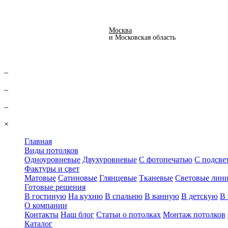
Вернуться
Москва
и Московская область
–
–
–
×
Главная
Виды потолков
Одноуровневые
Двухуровневые
С фотопечатью
С подсве
Фактуры и свет
Матовые
Сатиновые
Глянцевые
Тканевые
Световые лин
Готовые решения
В гостиную
На кухню
В спальню
В ванную
В детскую
В 
О компании
Контакты
Наш блог
Статьи о потолках
Монтаж потолков
Каталог