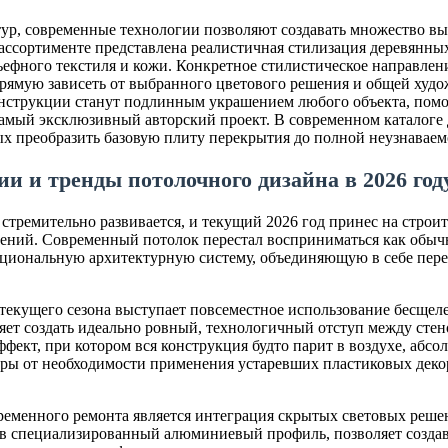
ур, современные технологии позволяют создавать множество в
ассортименте представлена реалистичная стилизация деревянных
ьефного текстиля и кожи. Конкретное стилистическое направлен
рямую зависеть от выбранного цветового решения и общей худо
струкции станут подлинным украшением любого объекта, помог
 самый эксклюзивный авторский проект. В современном каталоге
х преобразить базовую плиту перекрытия до полной неузнаваем
и и тренды потолочного дизайна в 2026 год
тремительно развивается, и текущий 2026 год принес на стро
ний. Современный потолок перестал восприниматься как обычна
иональную архитектурную систему, объединяющую в себе пере
текущего сезона выступает повсеместное использование бесщел
ет создать идеально ровный, технологичный отступ между сте
фект, при котором вся конструкция будто парит в воздухе, абсол
ры от необходимости применения устаревших пластиковых декор
еменного ремонта является интеграция скрытых световых реше
 в специализированный алюминиевый профиль, позволяет создав