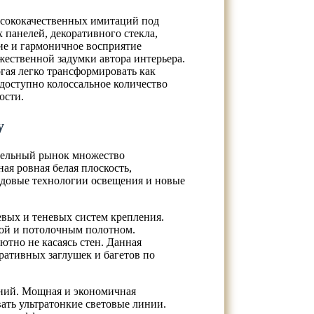
ысококачественных имитаций под
 панелей, декоративного стекла,
ие и гармоничное восприятие
жественной задумки автора интерьера.
ая легко трансформировать как
 доступно колоссальное количество
ости.
у
ительный рынок множество
я ровная белая плоскость,
довые технологии освещения и новые
евых и теневых систем крепления.
ной и потолочным полотном.
ютно не касаясь стен. Данная
ативных заглушек и багетов по
ний. Мощная и экономичная
ать ультратонкие световые линии.