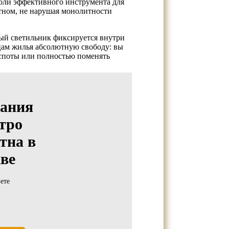
оли эффективного инструмента для
тном, не нарушая монолитности
вый светильник фиксируется внутри
ам жилья абсолютную свободу: вы
 споты или полностью поменять
ания
тро
тна в
ве
ете