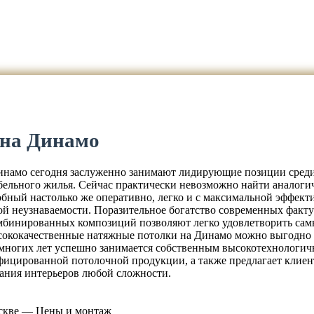
 на Динамо
намо сегодня заслуженно занимают лидирующие позиции среди
бельного жилья. Сейчас практически невозможно найти аналог
обный настолько же оперативно, легко и с максимальной эффек
й неузнаваемости. Поразительное богатство современных факту
мбинированных композиций позволяют легко удовлетворить самы
ысококачественные натяжные потолки на Динамо можно выгодно
 многих лет успешно занимается собственным высокотехнологи
фицированной потолочной продукции, а также предлагает клиен
ания интерьеров любой сложности.