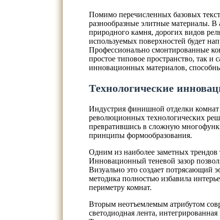
Помимо перечисленных базовых текст
разнообразные элитные материалы. В 
природного камня, дорогих видов рел
используемых поверхностей будет нап
Профессионально смонтированные кон
простое типовое пространство, так и
инновационных материалов, способны
Технологические инноваци
Индустрия финишной отделки комнат с
революционных технологических реше
превратившись в сложную многофункц
принципы формообразования.
Одним из наиболее заметных трендов 
Инновационный теневой зазор позволя
Визуально это создает потрясающий эф
методика полностью избавила интерье
периметру комнат.
Вторым неотъемлемым атрибутом совр
светодиодная лента, интегрированная