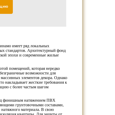
ацию
инамо имеет ряд локальных
ных стандартов. Архитектурный фонд
нской эпохи и современные жилые
отой помещений, которая нередко
 безграничные возможности для
массивных элементов декора. Однако
то накладывает жесткие требования к
цию с более частым шагом
Перед финишным натяжением ПВХ
ляющими грунтовочными составами,
 натяжного материала. В свою
изоляция квартиры. Для защиты от