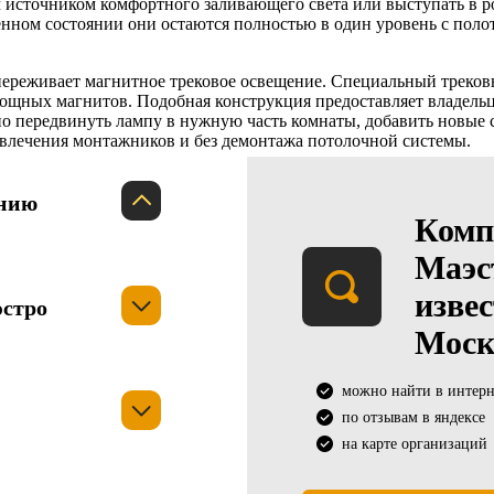
 источником комфортного заливающего света или выступать в р
нном состоянии они остаются полностью в один уровень с поло
переживает магнитное трековое освещение. Специальный треко
щных магнитов. Подобная конструкция предоставляет владельц
о передвинуть лампу в нужную часть комнаты, добавить новые
ивлечения монтажников и без демонтажа потолочной системы.
анию
Комп
Маэс
извес
эстро
Моск
можно найти в интерн
по отзывам в яндексе
на карте организаций