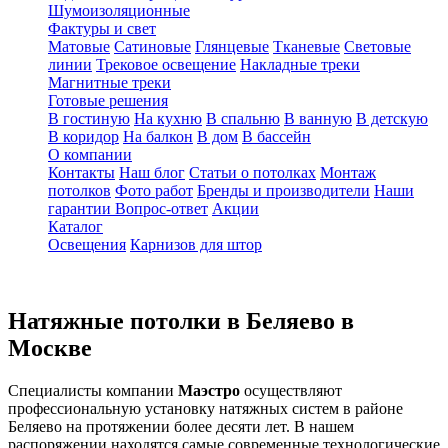
Шумоизоляционные
Фактуры и свет
Матовые
Сатиновые
Глянцевые
Тканевые
Световые
линии
Трековое освещение
Накладные треки
Магнитные треки
Готовые решения
В гостиную
На кухню
В спальню
В ванную
В детскую
В коридор
На балкон
В дом
В бассейн
О компании
Контакты
Наш блог
Статьи о потолках
Монтаж
потолков
Фото работ
Бренды и производители
Наши
гарантии
Вопрос-ответ
Акции
Каталог
Освещения
Карнизов для штор
Натяжные потолки в Беляево в
Москве
Специалисты компании
Маэстро
осуществляют
профессиональную установку натяжных систем в районе
Беляево на протяжении более десяти лет. В нашем
распоряжении находятся самые современные технологические