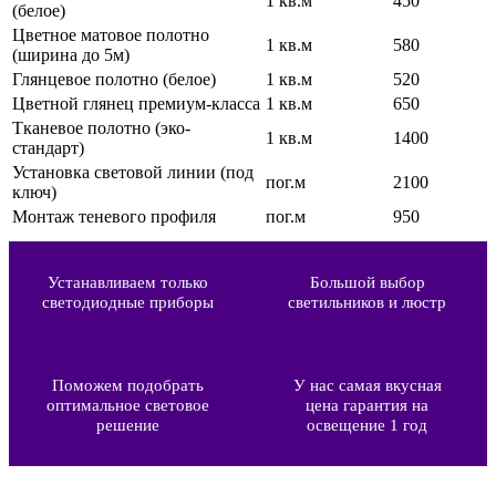
1 кв.м
450
(белое)
Цветное матовое полотно
1 кв.м
580
(ширина до 5м)
Глянцевое полотно (белое)
1 кв.м
520
Цветной глянец премиум-класса
1 кв.м
650
Тканевое полотно (эко-
1 кв.м
1400
стандарт)
Установка световой линии (под
пог.м
2100
ключ)
Монтаж теневого профиля
пог.м
950
Устанавливаем только
Большой выбор
светодиодные приборы
светильников и люстр
Поможем подобрать
У нас самая вкусная
оптимальное световое
цена гарантия на
решение
освещение 1 год