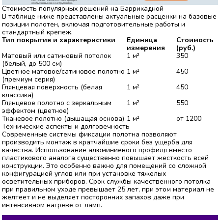
Монтаж натяжного потолка требует
особых навыков и инструментов.
Стоимость популярных решений на Баррикадной
В таблице ниже представлены актуальные расценки на базовые
позиции полотен, включая подготовительные работы и
стандартный крепеж.
Тип покрытия и характеристики
Единица
Стоимость
измерения
(руб.)
Матовый или сатиновый потолок
1 м²
350
(белый, до 500 см)
Цветное матовое/сатиновое полотно
1 м²
450
(премиум серия)
Глянцевая поверхность (белая
1 м²
450
классика)
Глянцевое полотно с зеркальным
1 м²
550
эффектом (цветное)
Тканевое полотно (дышащая основа)
1 м²
от 1200
Технические аспекты и долговечность
Современные системы фиксации полотна позволяют
производить монтаж в кратчайшие сроки без ущерба для
качества. Использование алюминиевого профиля вместо
пластикового аналога существенно повышает жесткость всей
конструкции. Это особенно важно для помещений со сложной
конфигурацией углов или при установке тяжелых
осветительных приборов. Срок службы качественного потолка
при правильном уходе превышает 25 лет, при этом материал не
желтеет и не выделяет посторонних запахов даже при
интенсивном нагреве от ламп.