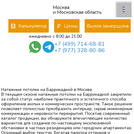
x
×
–
Москва
Отправьте заявку
–
–
и Московская область
менеджер свяжется с Вами
*
Калькулятор
Цены
Вызов замерщика
ежедневно с 8.00 до 21.00
+7 (499) 714-68-81
*
+7 (977) 328-80-86
*
Даю согласие на обработку
персональных данных
политика конфиденциальности
Натяжные потолки на Баррикадной в Москве
В текущем сезоне натяжные потолки на Баррикадной закрепили
за собой статус наиболее практичного и эстетичного способа
оформления жилых и коммерческих пространств. Такое решение
позволяет полностью преобразить интерьер, скрыв инженерные
коммуникации и неровности перекрытий. Посетив современный
каталог продукции, вы обнаружите впечатляющее количество
вариантов для создания по-настоящему эксклюзивной
обстановки в частных резиденциях или городских апартаментах.
Огромный выбор текстур, богатая палитра оттенков и