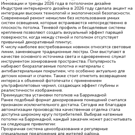
Инновации и тренды 2026 года в потолочном дизайне
Индустрия интерьерного дизайна в 2026 году сделала акцент на
интеграции высоких технологий и экологической безопасности.
Современный ремонт немыслим без использования умных
систем освещения, которые встраиваются непосредственно в
плоскость потолка. Теневой профиль и бесщелевые системы
крепления позволяют создать визуальный эффект парящей
поверхности, когда между стеной и потолком отсутствует
привычный декоративный плинтус.
К числу наиболее востребованных новинок относятся световые
линии, заменяющие традиционные люстры. Они выступают в
качестве основного источника света и одновременно служат
инструментом зонирования пространства. Популярность
набирают биоразлагаемые полотна и материалы с
антибактериальным покрытием, что особенно актуально для
детских комнат и спален. Также стоит отметить возвращение
интереса к объемной фотопечати с применением
ультрафиолетовых чернил, создающих эффект глубины и
реалистичности изображения.
Преимущества установки потолков на Баррикадной
Ранее подобный формат декорирования помещений считался
признаком исключительного достатка. Сегодня же благодаря
автоматизации производства качественная отделка стала
доступна широкому кругу потребителей. Выбирая натяжные
потолки на Баррикадной, каждый заказчик может рассчитывать
на следующие привилегии:
Прозрачная система ценообразования и регулярные
специальные предложения для жителей района.