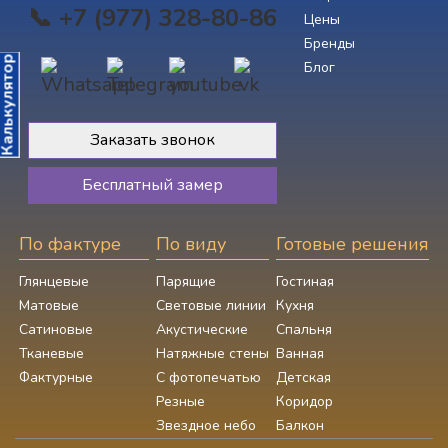
📞 +7 (977) 328-80-86
Цены
Бренды
алькулятор
Блог
Заказать звонок
Бесплатный замер
По фактуре
По виду
Готовые решения
Глянцевые
Парящие
Гостиная
Матовые
Световые линии
Кухня
Сатиновые
Акустические
Спальня
Тканевые
Натяжные стены
Ванная
Фактурные
С фотопечатью
Детская
Резные
Коридор
Звездное небо
Балкон