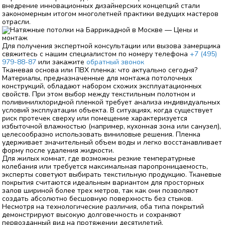
внедрение инновационных дизайнерских концепций стали
закономерным итогом многолетней практики ведущих мастеров
отрасли.
Для получения экспертной консультации или вызова замерщика
свяжитесь с нашим специалистом по номеру телефона
+7 (495)
979-88-87
или закажите
обратный звонок
Тканевая основа или ПВХ пленка: что актуально сегодня?
Материалы, предназначенные для монтажа потолочных
конструкций, обладают набором схожих эксплуатационных
свойств. При этом выбор между текстильным полотном и
поливинилхлоридной пленкой требует анализа индивидуальных
условий эксплуатации объекта. В ситуациях, когда существует
риск протечек сверху или помещение характеризуется
избыточной влажностью (например, кухонная зона или санузел),
целесообразно использовать виниловые решения. Пленка
удерживает значительный объем воды и легко восстанавливает
форму после удаления жидкости.
Для жилых комнат, где возможны резкие температурные
колебания или требуется максимальная паропроницаемость,
эксперты советуют выбирать текстильную продукцию. Тканевые
покрытия считаются идеальным вариантом для просторных
залов шириной более трех метров, так как они позволяют
создать абсолютно бесшовную поверхность без стыков.
Несмотря на технологические различия, оба типа покрытий
демонстрируют высокую долговечность и сохраняют
первозданный вид на протяжении десятилетий.