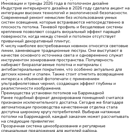
Инновации и тренды 2026 года в потолочном дизайне
Индустрия интерьерного дизайна в 2026 году сделала акцент на
интеграции высоких технологий и экологической безопасности.
Современный ремонт немыслим без использования умных
систем освещения, которые встраиваются непосредственно в
плоскость потолка. Теневой профиль и бесщелевые системы
крепления позволяют создать визуальный эффект парящей
поверхности, когда между стеной и потолком отсутствует
привычный декоративный плинтус.
К числу наиболее востребованных новинок относятся световые
линии, заменяющие традиционные люстры. Они выступают в
качестве основного источника света и одновременно служат
инструментом зонирования пространства. Популярность
набирают биоразлагаемые полотна и материалы с
антибактериальным покрытием, что особенно актуально для
детских комнат и спален. Также стоит отметить возвращение
интереса к объемной фотопечати с применением
ультрафиолетовых чернил, создающих эффект глубины и
реалистичности изображения.
Преимущества установки потолков на Баррикадной
Ранее подобный формат декорирования помещений считался
признаком исключительного достатка. Сегодня же благодаря
автоматизации производства качественная отделка стала
доступна широкому кругу потребителей. Выбирая натяжные
потолки на Баррикадной, каждый заказчик может рассчитывать
на следующие привилегии:
Прозрачная система ценообразования и регулярные
специальные предложения для жителей района.