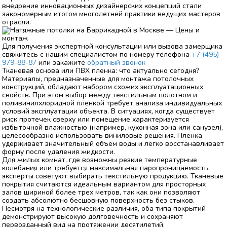
внедрение инновационных дизайнерских концепций стали
закономерным итогом многолетней практики ведущих мастеров
отрасли.
Для получения экспертной консультации или вызова замерщика
свяжитесь с нашим специалистом по номеру телефона
+7 (495)
979-88-87
или закажите
обратный звонок
Тканевая основа или ПВХ пленка: что актуально сегодня?
Материалы, предназначенные для монтажа потолочных
конструкций, обладают набором схожих эксплуатационных
свойств. При этом выбор между текстильным полотном и
поливинилхлоридной пленкой требует анализа индивидуальных
условий эксплуатации объекта. В ситуациях, когда существует
риск протечек сверху или помещение характеризуется
избыточной влажностью (например, кухонная зона или санузел),
целесообразно использовать виниловые решения. Пленка
удерживает значительный объем воды и легко восстанавливает
форму после удаления жидкости.
Для жилых комнат, где возможны резкие температурные
колебания или требуется максимальная паропроницаемость,
эксперты советуют выбирать текстильную продукцию. Тканевые
покрытия считаются идеальным вариантом для просторных
залов шириной более трех метров, так как они позволяют
создать абсолютно бесшовную поверхность без стыков.
Несмотря на технологические различия, оба типа покрытий
демонстрируют высокую долговечность и сохраняют
первозданный вид на протяжении десятилетий.