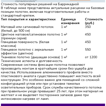
Монтаж натяжного потолка требует
особых навыков и инструментов.
Стоимость популярных решений на Баррикадной
В таблице ниже представлены актуальные расценки на базовые
позиции полотен, включая подготовительные работы и
стандартный крепеж.
Тип покрытия и характеристики
Единица
Стоимость
измерения
(руб.)
Матовый или сатиновый потолок
1 м²
350
(белый, до 500 см)
Цветное матовое/сатиновое полотно
1 м²
450
(премиум серия)
Глянцевая поверхность (белая
1 м²
450
классика)
Глянцевое полотно с зеркальным
1 м²
550
эффектом (цветное)
Тканевое полотно (дышащая основа)
1 м²
от 1200
Технические аспекты и долговечность
Современные системы фиксации полотна позволяют
производить монтаж в кратчайшие сроки без ущерба для
качества. Использование алюминиевого профиля вместо
пластикового аналога существенно повышает жесткость всей
конструкции. Это особенно важно для помещений со сложной
конфигурацией углов или при установке тяжелых
осветительных приборов. Срок службы качественного потолка
при правильном уходе превышает 25 лет, при этом материал не
желтеет и не выделяет посторонних запахов даже при
интенсивном нагреве от ламп.