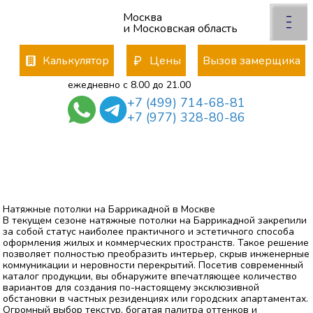
x
×
–
Москва
Отправьте заявку
–
–
и Московская область
менеджер свяжется с Вами
*
Калькулятор
Цены
Вызов замерщика
ежедневно с 8.00 до 21.00
+7 (499) 714-68-81
*
+7 (977) 328-80-86
*
Даю согласие на обработку
персональных данных
политика конфиденциальности
Натяжные потолки на Баррикадной в Москве
В текущем сезоне натяжные потолки на Баррикадной закрепили
за собой статус наиболее практичного и эстетичного способа
оформления жилых и коммерческих пространств. Такое решение
позволяет полностью преобразить интерьер, скрыв инженерные
коммуникации и неровности перекрытий. Посетив современный
каталог продукции, вы обнаружите впечатляющее количество
вариантов для создания по-настоящему эксклюзивной
обстановки в частных резиденциях или городских апартаментах.
Огромный выбор текстур, богатая палитра оттенков и