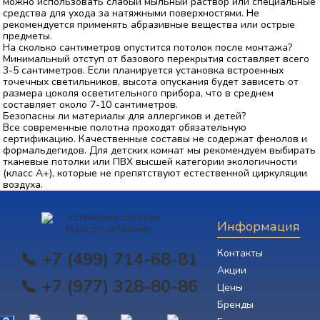
можно использовать слабый мыльный раствор или специальные
средства для ухода за натяжными поверхностями. Не
рекомендуется применять абразивные вещества или острые
предметы.
На сколько сантиметров опустится потолок после монтажа?
Минимальный отступ от базового перекрытия составляет всего
3-5 сантиметров. Если планируется установка встроенных
точечных светильников, высота опускания будет зависеть от
размера цоколя осветительного прибора, что в среднем
составляет около 7-10 сантиметров.
Безопасны ли материалы для аллергиков и детей?
Все современные полотна проходят обязательную
сертификацию. Качественные составы не содержат фенолов и
формальдегидов. Для детских комнат мы рекомендуем выбирать
тканевые потолки или ПВХ высшей категории экологичности
(класс А+), которые не препятствуют естественной циркуляции
воздуха.
Информация
Контакты
📞 +7 (499) 714-68-81
Акции
📞 +7 (977) 328-80-86
Цены
Бренды