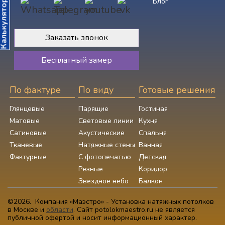
Блог
алькулятор
Заказать звонок
Бесплатный замер
По фактуре
По виду
Готовые решения
Глянцевые
Парящие
Гостиная
Матовые
Световые линии
Кухня
Сатиновые
Акустические
Спальня
Тканевые
Натяжные стены
Ванная
Фактурные
С фотопечатью
Детская
Резные
Коридор
Звездное небо
Балкон
©2026. Компания «Маэстро» - Установка натяжных потолков
в Москве и
области
.
Сайт potolokmaestro.ru не является
публичной офертой и носит информационный характер.