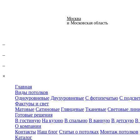
Вернуться
Москва
и Московская область
–
–
–
×
Главная
Виды потолков
Одноуровневые
Двухуровневые
С фотопечатью
С подсве
Фактуры и свет
Матовые
Сатиновые
Глянцевые
Тканевые
Световые лин
Готовые решения
В гостиную
На кухню
В спальню
В ванную
В детскую
В 
О компании
Контакты
Наш блог
Статьи о потолках
Монтаж потолков
Каталог