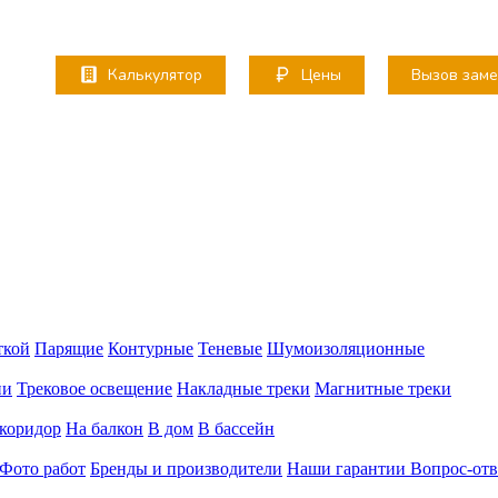
Калькулятор
Цены
Вызов зам
ткой
Парящие
Контурные
Теневые
Шумоизоляционные
ии
Трековое освещение
Накладные треки
Магнитные треки
коридор
На балкон
В дом
В бассейн
Фото работ
Бренды и производители
Наши гарантии
Вопрос-отв