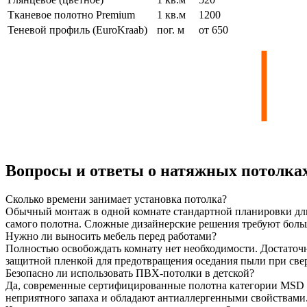
Тканевое полотно Premium
1 кв.м
1200
Теневой профиль (EuroKraab)
пог. м
от 650
|
Н
У
М
о
Вопросы и ответы о натяжных потолка
Сколько времени занимает установка потолка?
Обычный монтаж в одной комнате стандартной планировки длит
самого полотна. Сложные дизайнерские решения требуют боль
Нужно ли выносить мебель перед работами?
Полностью освобождать комнату нет необходимости. Достаточн
защитной пленкой для предотвращения оседания пыли при све
Безопасно ли использовать ПВХ-потолки в детской?
Да, современные сертифицированные полотна категории MSD E
неприятного запаха и обладают антиаллергенными свойствами