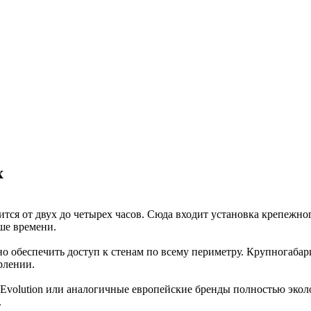
Е РЕКОМЕНДУЕТСЯ ВЫПОЛНЯТЬ
СТАНОВКУ САМОСТОЯТЕЛЬНО!
онтаж натяжного потолка требует
собых навыков и инструментов.
х
ся от двух до четырех часов. Сюда входит установка крепежног
ше времени.
о обеспечить доступ к стенам по всему периметру. Крупногаба
рлении.
volution или аналогичные европейские бренды полностью экол
.