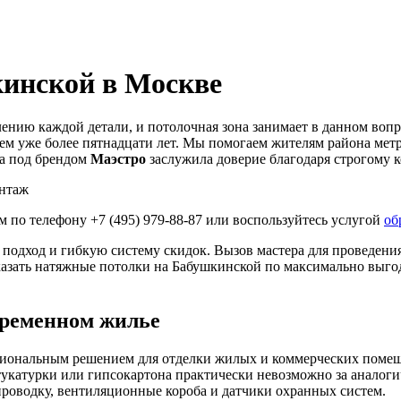
инской в Москве
лению каждой детали, и потолочная зона занимает в данном в
ем уже более пятнадцати лет. Мы помогаем жителям района мет
да под брендом
Маэстро
заслужила доверие благодаря строгому к
по телефону +7 (495) 979-88-87 или воспользуйтесь услугой
об
одход и гибкую систему скидок. Вызов мастера для проведения
аказать натяжные потолки на Бабушкинской по максимально выг
временном жилье
циональным решением для отделки жилых и коммерческих помещ
тукатурки или гипсокартона практически невозможно за аналог
оводку, вентиляционные короба и датчики охранных систем.