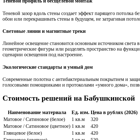
Теневой профиль и бесщелевой монтаж
Теневой зазор вдоль стены создает эффект парящего потолка б
обои или перекрашивать стены в будущем, не затрагивая пото
Световые линии и магнитные треки
Линейное освещение становится основным источником света в
геометрические фигуры или разделять пространство на функц
сценарии освещения под настроение.
Экологические стандарты и умный дом
Современные полотна с антибактериальным покрытием и защито
голосовыми помощниками и протоколами «умного дома», позвол
Стоимость решений на Бабушкинской
Наименование материала
Ед. изм.
Цена в рублях (2026)
Матовое / Сатиновое (белое)
1 кв.м
320
Матовое / Сатиновое (цветное)
1 кв.м
420
Глянцевое (белое)
1 кв.м
420
Глянцевое (цветное)
1 кв.м
520