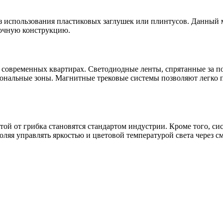
ез использования пластиковых заглушек или плинтусов. Данный 
лочную конструкцию.
 современных квартирах. Светодиодные ленты, спрятанные за п
иональные зоны. Магнитные трековые системы позволяют легко 
й от грибка становятся стандартом индустрии. Кроме того, си
яя управлять яркостью и цветовой температурой света через с