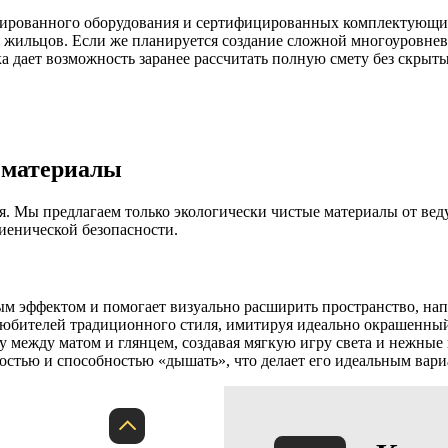
зированного оборудования и сертифицированных комплектующих.
ля жильцов. Если же планируется создание сложной многоуровн
ка дает возможность заранее рассчитать полную смету без скрыт
 материалы
я. Мы предлагаем только экологически чистые материалы от ве
иенической безопасности.
м эффектом и помогает визуально расширить пространство, нап
юбителей традиционного стиля, имитируя идеально окрашенный 
у между матом и глянцем, создавая мягкую игру света и нежные
стью и способностью «дышать», что делает его идеальным вариа