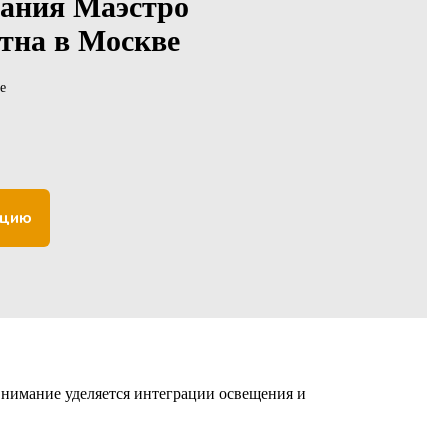
ания Маэстро
стна в Москве
е
ацию
 внимание уделяется интеграции освещения и