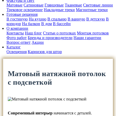
Фактуры и свет
Матовые
Сатиновые
Глянцевые
Тканевые
Световые линии
Трековое освещение
Накладные треки
Магнитные треки
Готовые решения
В гостиную
На кухню
В спальню
В ванную
В детскую
В
коридор
На балкон
В дом
В бассейн
О компании
Контакты
Наш блог
Статьи о потолках
Монтаж потолков
Фото работ
Бренды и производители
Наши гарантии
Вопрос-ответ
Акции
Каталог
Освещения
Карнизов для штор
Матовый натяжной потолок
с подсветкой
Современный интерьер
начинается с деталей.