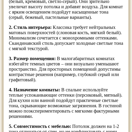
(белый, кремовый, светло-серый). Они зрительно
увеличат высоту потолка и добавят воздуха. Для комнат
с ярким освещением подойдут насыщенные тона
(серый, бежевый, пастельные варианты).
2. Стиль интерьера:
Классика требует нейтральных
матовых поверхностей (слоновая кость, мягкий белый).
Минимализм сочетается с монохромными оттенками.
Скандинавский стиль допускает холодные светлые тона
с мягкой текстурой.
3. Размер помещения:
В малогабаритных комнатах
избегайте темных цветов – они визуально уменьшают
пространство. Для просторных помещений допустимы
контрастные решения (например, глубокий серый или
графитовый).
4. Назначение комнаты:
В спальне используйте
теплые успокаивающие оттенки (персиковый, мятный).
Для кухни или ванной подойдут практичные светлые
тона, скрывающие возможные загрязнения. В гостиной
можно поэкспериментировать с мягкими фактурными
решениями.
5. Совместимость с мебелью:
Потолок должен на 1-2
тона отличаться от стен, но не конфликтовать с ними.