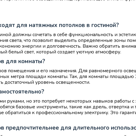
ходят для натяжных потолков в гостиной?
тиной должны сочетать в себе функциональность и эстети
ния света, что позволит выделить определенные зоны по
кономию энергии и долговечность. Важно обратить внима
плый белый свет, который создает уютную атмосферу.
ов для комнаты?
еров помещения и его назначения. Для равномерного осве
атных метра площади комнаты. Так, для комнаты площадью
ть достаточный уровень освещенности.
самостоятельно?
ми руками, но это потребует некоторых навыков работы с
бятся базовые инструменты, такие как дрель, отвертка и 
ше обратиться к профессиональному электрику. Это гарант
ов предпочтительнее для длительного использ