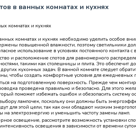
тов в ванных комнатах и кухнях
 ванных комнатах и кухнях необходимо уделить особое в
ержены повышенной влажности, поэтому светильники дол
пасное использование в условиях постоянного контакта с в
ство и расположение спотов для равномерного распределе
остями, такими как столешницы и плита. Это обеспечит д
ругих кухонных задач. В ванной комнате следует обрати
нны, чтобы создать комфортные условия для ежедневных 
ться на подготовленную поверхность. Прежде чем монти
проводка проведена правильно и безопасно. Для этого же
торый поможет избежать ошибок и обезопасить систему о
 выбору лампочек, поскольку они должны быть энергоэф
ут для этой цели, так как они обладают низким энергоп
ты на электроэнергию и уменьшить частоту замены ламп.
ерное освещение, рассмотрите возможность установки спо
 интенсивность освещения в зависимости от времени суто