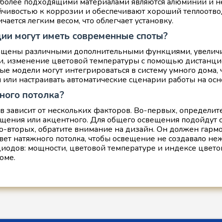
иболее подходящими материалами являются алюминий и н
йчивостью к коррозии и обеспечивают хороший теплоотвод
ается легким весом, что облегчает установку.
ии могут иметь современные споты?
нащены различными дополнительными функциями, увелич
ти, изменение цветовой температуры с помощью дистанци
е модели могут интегрироваться в систему умного дома, ч
ли настраивать автоматические сценарии работы на осно
ного потолка?
в зависит от нескольких факторов. Во-первых, определит
ещения или акцентного. Для общего освещения подойдут с
 Во-вторых, обратите внимание на дизайн. Он должен гар
вет натяжного потолка, чтобы освещение не создавало не
иодов: мощности, цветовой температуре и индексе цветопе
оме.