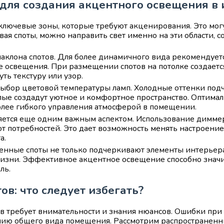
 для создания акцентного освещения в 
ключевые зоны, которые требуют акценирования. Это могу
вая споты, можно направить свет именно на эти области, 
наклона спотов. Для более динамичного вида рекомендует
освещения. При размещении спотов на потолке создается
ть текстуру или узор.
выбор цветовой температуры ламп. Холодные оттенки под
лые создадут уютное и комфортное пространство. Оптима
олее гибкого управления атмосферой в помещении.
яется еще одним важным аспектом. Использование диммер
от потребностей. Это дает возможность менять настроение
а.
нные споты не только подчеркивают элементы интерьера,
изни. Эффективное акцентное освещение способно знач
ль.
в: что следует избегать?
в требует внимательности и знания нюансов. Ошибки при 
ию общего вида помещения. Рассмотрим распространенны