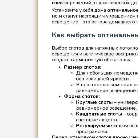
спектр
решений от классических до
Установите у себя дома
оптимально
но и станут настоящим украшением 
освещение - это основа домашнего 
Как выбрать оптимальны
Выбор спотов для натяжных потолко
освещения и эстетическое восприя
создать гармоничную обстановку.
Размер спотов:
Для небольших помещений
без излишней яркости.
В просторных комнатах ре
равномерное освещение 
Форма спотов:
Круглые споты
– универс
равномерное освещение.
Квадратные споты
– совр
световые акценты.
Регулируемые споты
позв
пространства.
Перед установкой спотов важно уч