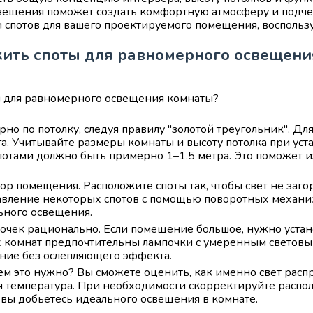
ещения поможет создать комфортную атмосферу и подчер
 спотов для вашего проектируемого помещения, воспользу
ить споты для равномерного освещени
о по потолку, следуя правилу "золотой треугольник". Для
га. Учитывайте размеры комнаты и высоту потолка при ус
потами должно быть примерно 1–1.5 метра. Это поможет 
ор помещения. Расположите споты так, чтобы свет не заг
вление некоторых спотов с помощью поворотных механиз
ьного освещения.
чек рационально. Если помещение большое, нужно устано
 комнат предпочтительны лампочки с умеренным световым
ние без ослепляющего эффекта.
м это нужно? Вы сможете оценить, как именно свет распр
ая температура. При необходимости скорректируйте распо
 вы добьетесь идеального освещения в комнате.