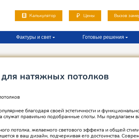
x
Калькулятор
Цены
Вызов заме
Фактуры и свет
Готовые решения
 для натяжных потолков
популярнее благодаря своей эстетичности и функциональ
а служат правильно подобранные
споты
. Мы предлагаем в
ного потолка
, желаемого светового эффекта и общей сти
шется в ваш дизайн, подчеркивая его достоинства. Совр