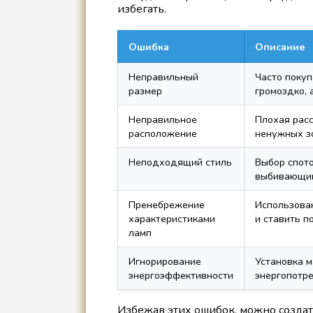
избегать.
Ошибка
Описание
Неправильный
Часто покуп
размер
громоздко, 
Неправильное
Плохая рас
расположение
ненужных з
Неподходящий стиль
Выбор спото
выбивающим
Пренебрежение
Использова
характеристиками
и ставить п
ламп
Игнорирование
Установка 
энергоэффективности
энергопотр
Избежав этих ошибок, можно созда