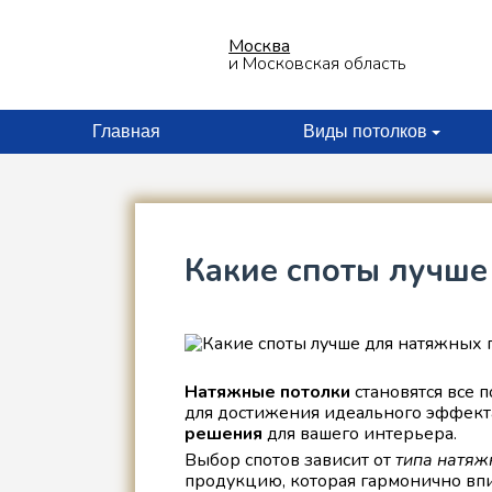
Отправьте заявку
Москва
менеджер свяжется с Вами
и Московская область
*
Главная
Виды потолков
*
Какие споты лучше
Даю согласие на обработку
*
персональных данных
политика конфиденциальности
Натяжные потолки
становятся все 
для достижения идеального эффект
решения
для вашего интерьера.
Выбор спотов зависит от
типа натяж
продукцию, которая гармонично впи