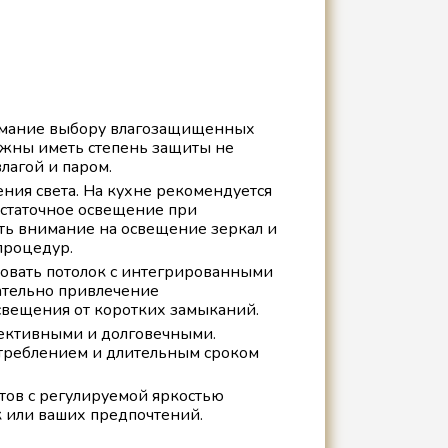
нимание выбору влагозащищенных
жны иметь степень защиты не
лагой и паром.
ния света. На кухне рекомендуется
остаточное освещение при
ть внимание на освещение зеркал и
процедур.
ровать потолок с интегрированными
лательно привлечение
свещения от коротких замыканий.
фективными и долговечными.
отреблением и длительным сроком
тов с регулируемой яркостью
к или ваших предпочтений.