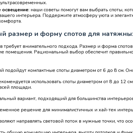
 ультрасовременных.
е освещение
: наши советы помогут вам выбрать споты, ко
вашего интерьера. Поддержите атмосферу уюта и элегант
комфорта.
й размер и форму спотов для натяжны
в требует внимательного подхода. Размер и форма спотов
тие помещения. Рациональный выбор обеспечит правильно
 подойдут компактные споты диаметром от 6 до 8 см. Он
комендуется использовать споты диаметром от 8 до 12 см
всей площади.
альный вариант, подходящий для большинства интерьеров
еменное решение для минималистичных и хай-тек интерь
оляют направлять световой поток в нужные точки, что ос
есть общую концепцию интерьера, высоту потолков и фун