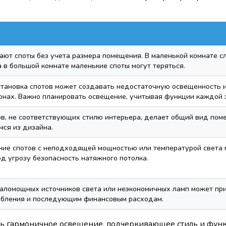
ают споты без учета размера помещения. В маленькой комнате 
а в большой комнате маленькие споты могут теряться.
становка спотов может создавать недостаточную освещенность 
онах. Важно планировать освещение, учитывая функции каждой 
в, не соответствующих стилю интерьера, делает общий вид пом
ся из дизайна.
ние спотов с неподходящей мощностью или температурой света 
од угрозу безопасность натяжного потолка.
маломощных источников света или неэкономичных ламп может пр
ебления и последующим финансовым расходам.
ть гармоничное освещение, подчеркивающее стиль и функ