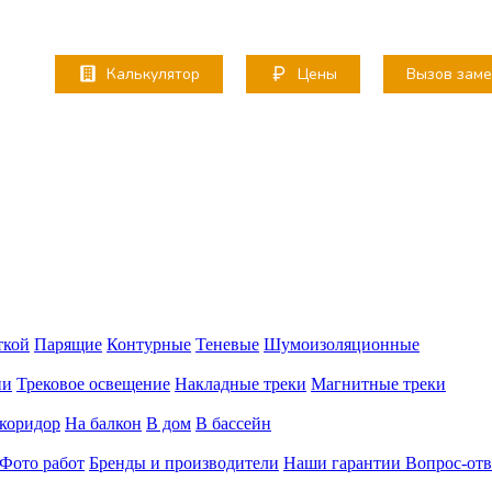
Калькулятор
Цены
Вызов зам
ткой
Парящие
Контурные
Теневые
Шумоизоляционные
ии
Трековое освещение
Накладные треки
Магнитные треки
коридор
На балкон
В дом
В бассейн
Фото работ
Бренды и производители
Наши гарантии
Вопрос-отв