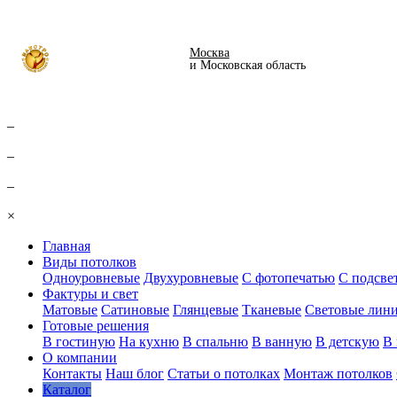
Вернуться
Москва
и Московская область
–
–
–
×
Главная
Виды потолков
Одноуровневые
Двухуровневые
С фотопечатью
С подсве
Фактуры и свет
Матовые
Сатиновые
Глянцевые
Тканевые
Световые лин
Готовые решения
В гостиную
На кухню
В спальню
В ванную
В детскую
В 
О компании
Контакты
Наш блог
Статьи о потолках
Монтаж потолков
Каталог