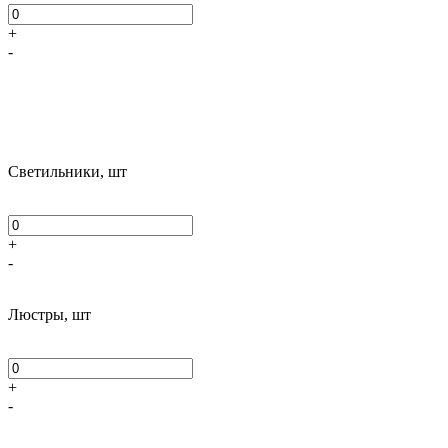
+
-
Светильники, шт
+
-
Люстры, шт
+
-