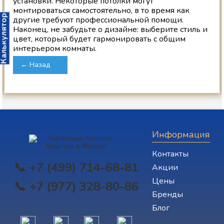
установки. Некоторые потолки могут
монтироваться самостоятельно, в то время как
алькулятор
другие требуют профессиональной помощи.
Наконец, не забудьте о дизайне: выберите стиль и
цвет, который будет гармонировать с общим
интерьером комнаты.
← Назад
Информация
Контакты
📞 +7 (499) 714-68-81
Акции
Цены
📞 +7 (977) 328-80-86
Бренды
Блог