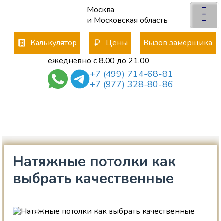
–
Москва
×
x
–
Отправьте заявку
и Московская область
–
менеджер свяжется с Вами
*
Калькулятор
Цены
Вызов замерщика
ежедневно с 8.00 до 21.00
+7 (499) 714-68-81
*
+7 (977) 328-80-86
Даю согласие на
*
обработку
персональных данных
политика конфиденциальности
Натяжные потолки как
выбрать качественные