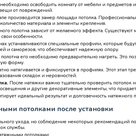
необходимо освободить комнату от мебели и предметов и
 вещи от повреждений.
апе производится замер площади потолка. Профессионалы
 количество материала и элементы крепления.
ого полотна зависит от желаемого эффекта. Существуют 
 свои особенности.
нах устанавливаются специальные профили, которые буду
й и саморезов, что обеспечивает надежную опору.
олотна его необходимо предварительно нагреть. Это поз
ную форму.
тно натягивается и фиксируется в профилях. Этот этап тр
азования складок и неровностей.
лка.
После натяжки важно тщательно проверить потолок на
 освещения и другие декоративные элементы, что придает
нтирует идеальный результат и долговечность натяжного п
ными потолками после установки
ьного ухода, но соблюдение некоторых рекомендаций по
ок службы.
натяжными потолками: