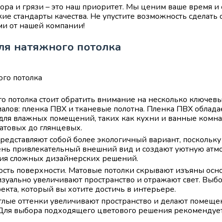
ора и грязи – это наш приоритет. Мы ценим ваше время и 
ие стандарты качества. Не упустите возможность сделать
и от нашей компании!
ля натяжного потолка
о потолка стоит обратить внимание на несколько ключевы
алов: пленка ПВХ и тканевые полотна. Пленка ПВХ облад
для влажных помещений, таких как кухни и ванные комнат
матовых до глянцевых.
представляют собой более экологичный вариант, поскольк
ень привлекательный внешний вид и создают уютную атм
ния сложных дизайнерских решений.
ость поверхности. Матовые потолки скрывают изъяны осно
изуально увеличивают пространство и отражают свет. Вы
кта, который вы хотите достичь в интерьере.
тлые оттенки увеличивают пространство и делают помещени
 Для выбора подходящего цветового решения рекомендуе