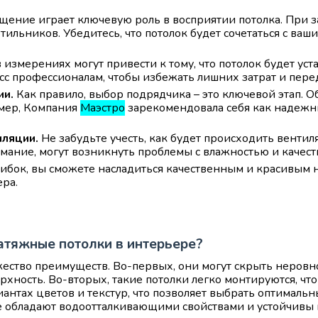
ение играет ключевую роль в восприятии потолка. При з
ильников. Убедитесь, что потолок будет сочетаться с ва
измерениях могут привести к тому, что потолок будет уст
сс профессионалам, чтобы избежать лишних затрат и пере
ии.
Как правило, выбор подрядчика – это ключевой этап. 
имер, Компания
Маэстро
зарекомендовала себя как надежн
иляции.
Не забудьте учесть, как будет происходить венти
нимание, могут возникнуть проблемы с влажностью и качест
бок, вы сможете насладиться качественным и красивым 
ра.
атяжные потолки в интерьере?
ство преимуществ. Во-первых, они могут скрыть неровно
хность. Во-вторых, такие потолки легко монтируются, чт
иантах цветов и текстур, что позволяет выбрать оптимальн
 обладают водоотталкивающими свойствами и устойчивы к