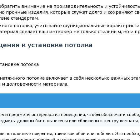
 обратить внимание на производительность и устойчивос
но прочные изделия, которые служат долго и сохраняют с
твие стандартам.
яжного потолка, учитывайте функциональные характеристи
ериал сделает ваш интерьер не только стильным, но и п
ения к установке потолка
натяжного потолка включает в себя несколько важных эта
 и долговечности материала.
ль и предметы интерьера из помещения, чтобы обеспечить свобод
дметы должны быть вынесены или сближены к центру комнаты, 
е потолочные покрытия, такие как обои или побелка. Это необх
 способствовать хорошей адгезии установки нового потолка.