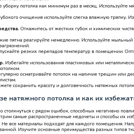
 уборку потолка как минимум раз в месяц. Используйте 
лубокого очищения используйте слегка влажную тряпку. И
редства.
Откажитесь от жестких губок и химических чистящ
жие пятна реагируйте немедленно. Используйте мыльный р
загрязнений.
пускайте резких перепадов температур в помещении. Опти
р.
Избегайте использования пластиковых или металлическ
потолком.
гулярно осматривайте потолок на наличие трещин или 
листам.
жете сохранить красоту и долговечность натяжных потолк
зе натяжного потолка и как их избежат
 столкнуться с рядом ошибок, способных негативно повли
трим самые распространенные недочеты и способы их из
.
Не все материалы подходят для каждого помещения. Нап
в ванной. Изучите основные преимущества разных типов тк