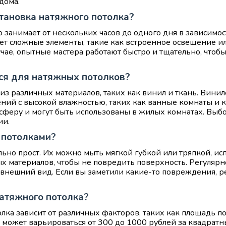
дома.
тановка натяжного потолка?
 занимает от нескольких часов до одного дня в зависимо
еет сложные элементы, такие как встроенное освещение и
учае, опытные мастера работают быстро и тщательно, чтоб
ся для натяжных потолков?
из различных материалов, таких как винил и ткань. Вини
ний с высокой влажностью, таких как ванные комнаты и к
осферу и могут быть использованы в жилых комнатах. Выбо
ии.
 потолками?
ьно прост. Их можно мыть мягкой губкой или тряпкой, и
ых материалов, чтобы не повредить поверхность. Регуляр
 внешний вид. Если вы заметили какие-то повреждения, р
натяжного потолка?
олка зависит от различных факторов, таких как площадь
 может варьироваться от 300 до 1000 рублей за квадратн