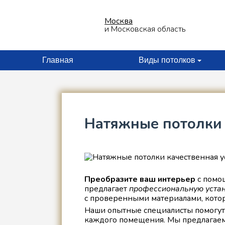
Отправьте заявку
Москва
менеджер свяжется с Вами
и Московская область
*
Главная
Виды потолков
*
Натяжные потолки 
Даю согласие на обработку
*
персональных данных
политика конфиденциальности
Преобразите ваш интерьер
с помощ
предлагает
профессиональную уста
с проверенными материалами, кото
Наши опытные специалисты помогут 
каждого помещения. Мы предлагаем 