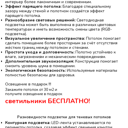
интерьер более лаконичным и современным.
Эффект парящего потолка:
Благодаря специальному
зазору между стеной и полотном создаётся эффект
парящего потолка.
Разнообразие световых решений:
Светодиодная
подсветка может быть выполнена в различных цветовых
температурах и иметь возможность смены цвета (RGB-
подсветка).
Визуальное увеличение пространства:
Потолок помогает
сделать помещение более просторным за счёт отсутствия
жёстких границ между потолком и стенами.
Простота ухода и долговечность:
Полотно устойчиво к
влаге, загрязнениям и механическим повреждениям.
Дополнительная звукоизоляция:
Конструкция помогает
снизить уровень шума в помещении.
Экологическая безопасность:
Используемые материалы
полностью безопасны для здоровья.
Освещение
в подарок !!!
Закажите потолок от 30 м2 и
получите освещение в подарок
светильники БЕСПЛАТНО!
Узнать подробнее
Разновидности подсветки для теневых потолков
Контурная подсветка:
LED-лента устанавливается по
периметру потолка, создавая эффект свечения изнутри.