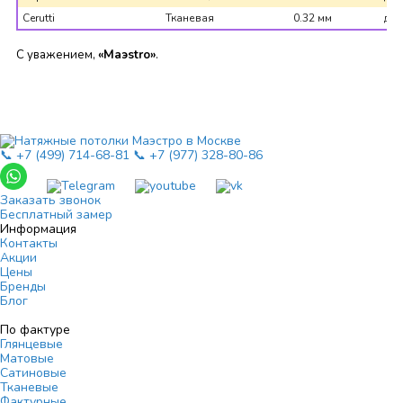
Cerutti
Тканевая
0.32 мм
до 
С уважением,
«Маэstro»
.
📞 +7 (499) 714-68-81
📞 +7 (977) 328-80-86
Заказать звонок
Бесплатный замер
Информация
Контакты
Акции
Цены
Бренды
Блог
По фактуре
Глянцевые
Матовые
Сатиновые
Тканевые
Фактурные