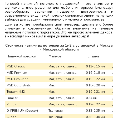
Теневой натяжной потолок с подсветкой – это стильное и
функциональное решение для любого интерьера. Благодаря
разнообразию вариантов подсветки, долговечности и
современному виду, такой потолок становится одним из лучших
выборов для создания уникального и уютного пространства.
Если вы хотите преобразить свой интерьер, сделать его более
стильным и современным, обратите внимание на теневые
натяжные потолки с подсветкой. Это не просто элемент декора,
а настоящая инновация в мире дизайна интерьера!
Стоимость натяжных потолков за 1м2 с установкой в Москве
и Московской области
Натяжной потолок
Фактура
Толщина
Ши
MSD Classic
Мат, сатин, глянец
0.13-0.15 мм
до 
MSD Premium
Мат, сатин, глянец
0.16-0.18 мм
до 
MSD Evolution
Мат, сатин, глянец
0.19-0.22 мм
до 
MSD Cold Stretch
Мат.
0.18-0.20 мм
до 
Teqtum KM2
Мат.
0.19-0.21 мм
до 
LumFer
Мат, сатин, глянец
0.34 мм
до 
Pongs
Мат, сатин, глянец
0.19-0.22 мм
до 
D-PREMIUM (Descor)
Тканевая
0.32-0.35 мм
до 
Clipso
Тканевая
0.38-0.40 мм
до 