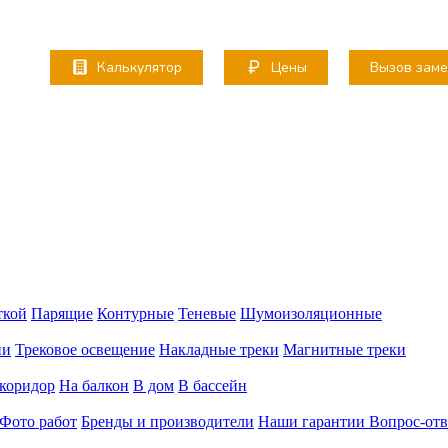
Калькулятор
Цены
Вызов зам
ткой
Парящие
Контурные
Теневые
Шумоизоляционные
ии
Трековое освещение
Накладные треки
Магнитные треки
коридор
На балкон
В дом
В бассейн
Фото работ
Бренды и производители
Наши гарантии
Вопрос-отв