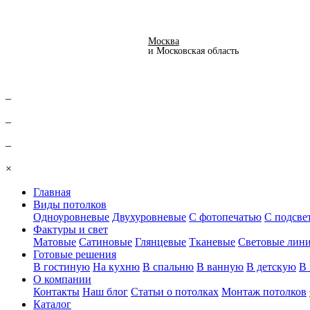
Вернуться
Москва
и Московская область
–
–
–
×
Главная
Виды потолков
Одноуровневые
Двухуровневые
С фотопечатью
С подсве
Фактуры и свет
Матовые
Сатиновые
Глянцевые
Тканевые
Световые лин
Готовые решения
В гостиную
На кухню
В спальню
В ванную
В детскую
В 
О компании
Контакты
Наш блог
Статьи о потолках
Монтаж потолков
Каталог