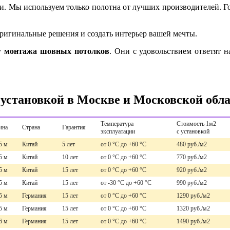
ки. Мы используем только полотна от лучших производителей. Г
ригинальные решения и создать интерьер вашей мечты.
у
монтажа шовных потолков
. Они с удовольствием ответят н
 установкой в Москве и Московской обл
Температура
Стоимость 1м2
ина
Страна
Гарантия
эксплуатации
с установкой
5 м
Китай
5 лет
от 0 °С до +60 °С
480 руб./м2
5 м
Китай
10 лет
от 0 °С до +60 °С
770 руб./м2
5 м
Китай
15 лет
от 0 °С до +60 °С
920 руб./м2
5 м
Китай
15 лет
от -30 °С до +60 °С
990 руб./м2
5 м
Германия
15 лет
от 0 °С до +60 °С
1290 руб./м2
5 м
Германия
15 лет
от 0 °С до +60 °С
1320 руб./м2
6 м
Германия
15 лет
от 0 °С до +60 °С
1490 руб./м2