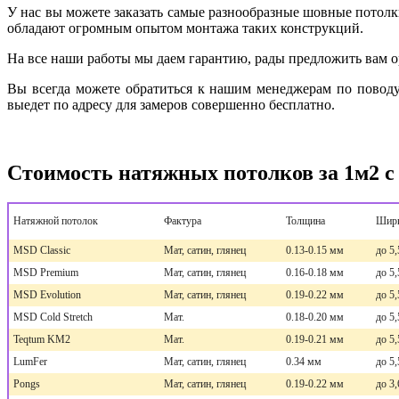
У нас вы можете заказать самые разнообразные шовные потол
обладают огромным опытом монтажа таких конструкций.
На все наши работы мы даем гарантию, рады предложить вам о
Вы всегда можете обратиться к нашим менеджерам по повод
выедет по адресу для замеров совершенно бесплатно.
Стоимость натяжных потолков за 1м2 с
Натяжной потолок
Фактура
Толщина
Шир
MSD Classic
Мат, сатин, глянец
0.13-0.15 мм
до 5,
MSD Premium
Мат, сатин, глянец
0.16-0.18 мм
до 5,
MSD Evolution
Мат, сатин, глянец
0.19-0.22 мм
до 5,
MSD Cold Stretch
Мат.
0.18-0.20 мм
до 5,
Teqtum KM2
Мат.
0.19-0.21 мм
до 5,
LumFer
Мат, сатин, глянец
0.34 мм
до 5,
Pongs
Мат, сатин, глянец
0.19-0.22 мм
до 3,