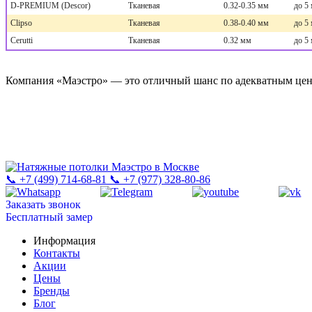
D-PREMIUM (Descor)
Тканевая
0.32-0.35 мм
до 5
Clipso
Тканевая
0.38-0.40 мм
до 5
Cerutti
Тканевая
0.32 мм
до 5
Компания «Маэстро» — это отличный шанс по адекватным ценам,
📞 +7 (499) 714-68-81
📞 +7 (977) 328-80-86
Заказать звонок
Бесплатный замер
Информация
Контакты
Акции
Цены
Бренды
Блог